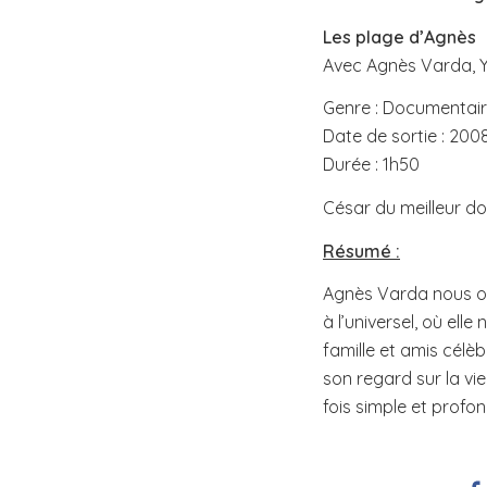
Les plage d’Agnès
Avec Agnès Varda, 
Genre : Documentai
Date de sortie : 200
Durée : 1h50
César du meilleur d
Résumé :
Agnès Varda nous of
à l’universel, où ell
famille et amis célèb
son regard sur la vi
fois simple et prof