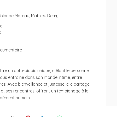
Yolande Moreau, Mathieu Demy
re
8
ocumentaire
fre un auto-biopic unique, mêlant le personnel
e nous entraîne dans son monde intime, entre
res. Avec bienveillance et justesse, elle partage
e et ses rencontres, offrant un témoignage à la
ondément humain.