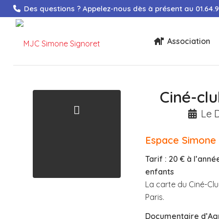
Des questions ? Appelez-nous dès à présent au
01.64.
Association
Ciné-clu
Le D
Espace Simone 
Tarif : 20 € à l’ann
enfants
La carte du Ciné-Clu
Paris.
Documentaire d’Ag