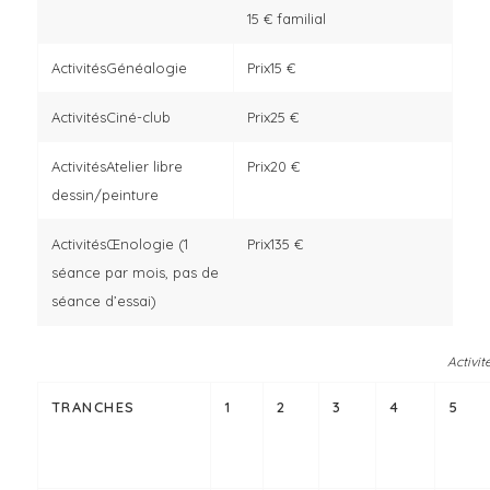
15 € familial
Généalogie
15 €
Ciné-club
25 €
Atelier libre
20 €
dessin/peinture
Œnologie (1
135 €
séance par mois, pas de
séance d’essai)
Activit
TRANCHES
1
2
3
4
5