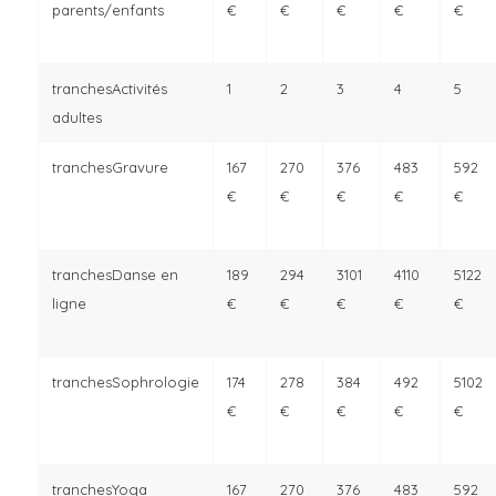
parents/enfants
€
€
€
€
€
Activités
adultes
Gravure
67
70
76
83
92
€
€
€
€
€
Danse en
89
94
101
110
122
ligne
€
€
€
€
€
Sophrologie
74
78
84
92
102
€
€
€
€
€
Yoga
67
70
76
83
92