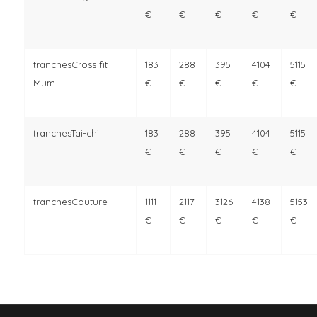
€
€
€
€
€
Cross fit
83
88
95
104
115
Mum
€
€
€
€
€
Tai-chi
83
88
95
104
115
€
€
€
€
€
Couture
111
117
126
138
153
€
€
€
€
€