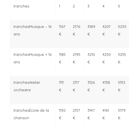
Musique – 16
167
176
189
207
230
ans
€
€
€
€
€
Musique + 16
185
195
210
230
255
ans
€
€
€
€
€
Atelier
111
117
126
138
153
orchestre
€
€
€
€
€
École de la
130
137
147
161
179
chanson
€
€
€
€
€