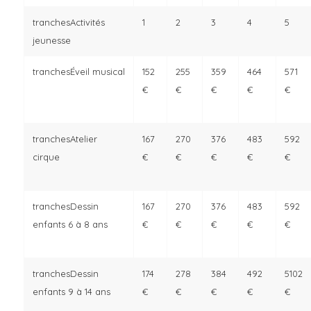
Activités
jeunesse
Éveil musical
52
55
59
64
71
€
€
€
€
€
Atelier
67
70
76
83
92
cirque
€
€
€
€
€
Dessin
67
70
76
83
92
enfants 6 à 8 ans
€
€
€
€
€
Dessin
74
78
84
92
102
enfants 9 à 14 ans
€
€
€
€
€