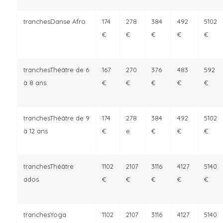
Danse Afro
74
78
84
92
102
€
€
€
€
€
Théâtre de 6
67
70
76
83
92
à 8 ans
€
€
€
€
€
Théâtre de 9
74
78
84
92
102
à 12 ans
€
e
€
€
€
Théâtre
102
107
116
127
140
ados
€
€
€
€
€
Yoga
102
107
116
127
140